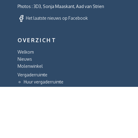
Photos : 3D3, Sonja Maaskant, Aad van Strien
Het laatste nieuws op Facebook
OVERZICHT
Welkom
Nieuws
Molenwinkel
Vergaderruimte
Huur vergaderruimte
Het verhaal
De molens
Algemeen
Bezoek en rondleidingen
Tentoonstellingen
Geschiedenis
De Ster