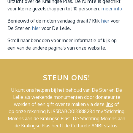
uitzicht over de Kralingse Plas. De ruimte is geschikt
voor kleine gezelschappen tot 10 personen.
meer info
Benieuwd of de molen vandaag draait? Klik
hier
voor
De Ster en
hier
voor De Lelie.
Scroll naar beneden voor meer informatie of kijk op
een van de andere pagina's van onze website.
STEUN ONS!
U kunt ons helpen bij het behoud van De Ster en De
Lelie als werkende monumenten door donateur te
worden of een gift over te maken via deze
link
of
op onze rekening NL95RABO0133818284 tnv 'Stichting
Molens aan de Kralingse Plas'. De Stichting Molens aan
de Kralingse Plas heeft de Culturele ANBI status.