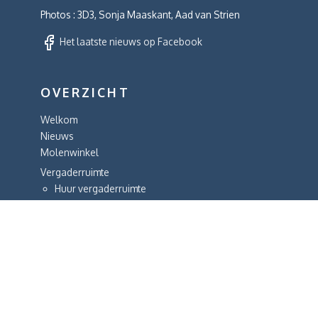
Photos : 3D3, Sonja Maaskant, Aad van Strien
Het laatste nieuws op Facebook
OVERZICHT
Welkom
Nieuws
Molenwinkel
Vergaderruimte
Huur vergaderruimte
Het verhaal
De molens
Algemeen
Bezoek en rondleidingen
Tentoonstellingen
Geschiedenis
De Ster