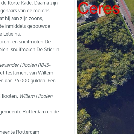
n de Korte Kade. Daarna zijn
igenaars van de molens
at hij aan zijn zoons,
 de inmiddels gebouwde
 Lelie na.
koren- en snuifmolen De
len, snuifmolen De Stier in
lexander Hioolen (1845-
het testament van Willem
gen dan 76.000 gulden. Een
 Hioolen,
Willem Hioolen
 gemeente Rotterdam en de
gemeente Rotterdam