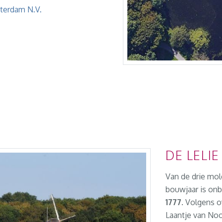
tterdam N.V.
DE LELIE
Van de drie mol
bouwjaar is onb
1777
. Volgens o
Laantje van Noo