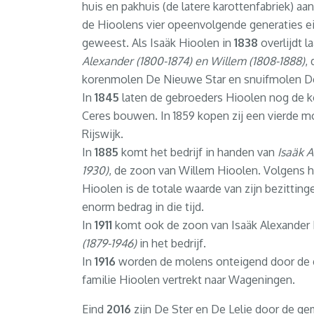
huis en pakhuis (de latere karottenfabriek) aa
de Hioolens vier opeenvolgende generaties e
geweest. Als Isaäk Hioolen in
1838
overlijdt la
Alexander (1800-1874) en Willem (1808-1888)
,
korenmolen De Nieuwe Star en snuifmolen De
In
1845
laten de gebroeders Hioolen nog de 
Ceres bouwen. In 1859 kopen zij een vierde mo
Rijswijk.
In
1885
komt het bedrijf in handen van
Isaäk A
1930)
, de zoon van Willem Hioolen. Volgens 
Hioolen is de totale waarde van zijn bezittin
enorm bedrag in die tijd.
In
1911
komt ook de zoon van Isaäk Alexander
(1879-1946)
in het bedrijf.
In
1916
worden de molens onteigend door de
familie Hioolen vertrekt naar Wageningen.
Eind
2016
zijn De Ster en De Lelie door de 